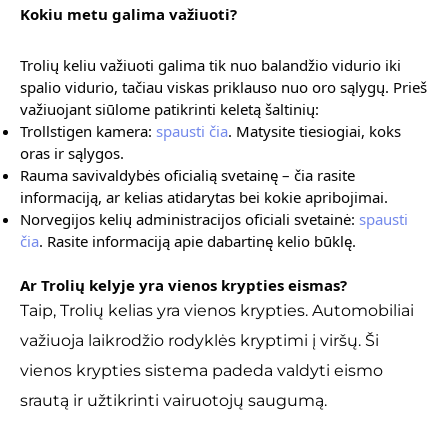
Kokiu metu galima važiuoti?
Trolių keliu važiuoti galima tik nuo balandžio vidurio iki 
spalio vidurio, tačiau viskas priklauso nuo oro sąlygų. Prieš 
važiuojant siūlome patikrinti keletą šaltinių: 
Trollstigen kamera: 
spausti čia
. Matysite tiesiogiai, koks 
oras ir sąlygos. 
Rauma savivaldybės oficialią svetainę – čia rasite 
informaciją, ar kelias atidarytas bei kokie apribojimai.
Norvegijos kelių administracijos oficiali svetainė: 
spausti 
čia
. Rasite informaciją apie dabartinę kelio būklę.
Ar Trolių kelyje yra vienos krypties eismas?
Taip, Trolių kelias yra vienos krypties. Automobiliai 
važiuoja laikrodžio rodyklės kryptimi į viršų. Ši 
vienos krypties sistema padeda valdyti eismo 
srautą ir užtikrinti vairuotojų saugumą.