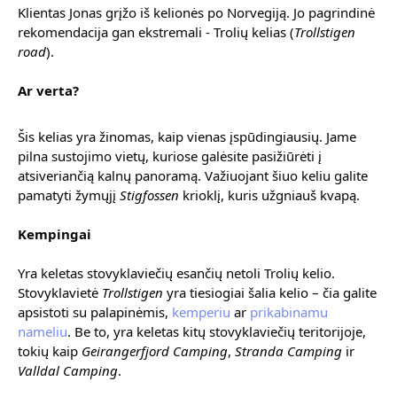
Klientas Jonas grįžo iš kelionės po Norvegiją. Jo pagrindinė 
rekomendacija gan ekstremali - Trolių kelias (
Trollstigen 
road
).
Ar verta?
Šis kelias yra žinomas, kaip vienas įspūdingiausių. Jame 
pilna sustojimo vietų, kuriose galėsite pasižiūrėti į 
atsiveriančią kalnų panoramą. Važiuojant šiuo keliu galite 
pamatyti žymųjį 
Stigfossen
 krioklį, kuris užgniauš kvapą. 
Kempingai
Yra keletas stovyklaviečių esančių netoli Trolių kelio. 
Stovyklavietė 
Trollstigen
 yra tiesiogiai šalia kelio – čia galite 
apsistoti su palapinėmis, 
kemperiu
 ar 
prikabinamu 
nameliu
. Be to, yra keletas kitų stovyklaviečių teritorijoje, 
tokių kaip 
Geirangerfjord Camping
, 
Stranda Camping
 ir 
Valldal Camping
.