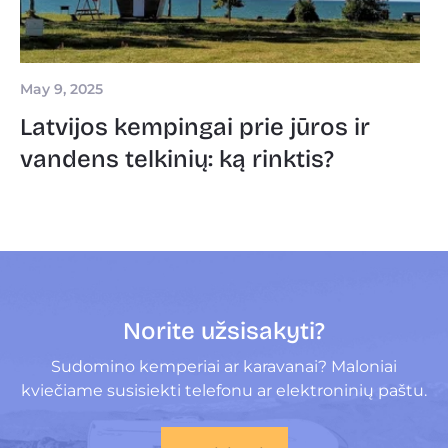
May 9, 2025
Latvijos kempingai prie jūros ir
vandens telkinių: ką rinktis?
Norite užsisakyti?
Sudomino kemperiai ar karavanai? Maloniai
kviečiame susisiekti telefonu ar elektroninių paštu.