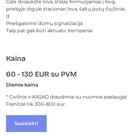
Gale dviaukštė lova, stalas formuojamas į lovą, 
priekyje digulė stacionari lova, šaltų putų čiužiniai, 
d
Priešgaisrinė dūmų signalizacija.
Taip pat gali būti aktualu: 
Kemperiai
Kaina
60 - 130 EUR su PVM
Dienos kaina
* Civilinis ir KASKO draudimai su nuomos paslauga!
Frančizė tik 300-800 eur.
 Susisiekti 