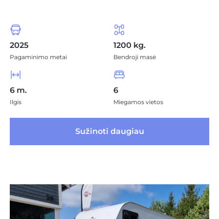
2025
1200 kg.
Pagaminimo metai
Bendroji masė
6 m.
6
Ilgis
Miegamos vietos
 Sužinoti daugiau 