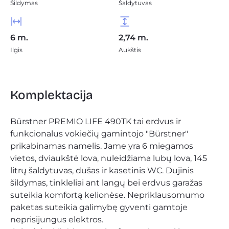
Šildymas
Šaldytuvas
6 m.
2,74 m.
Ilgis
Aukštis
Komplektacija
Bürstner PREMIO LIFE 490TK tai erdvus ir 
funkcionalus vokiečių gamintojo "
Bürstner
" 
prikabinamas namelis
. Jame yra 6 miegamos 
vietos, dviaukštė lova, nuleidžiama lubų lova, 145 
litrų šaldytuvas, dušas ir kasetinis WC. Dujinis 
šildymas, tinkleliai ant langų bei erdvus garažas 
suteikia komfortą kelionėse. Nepriklausomumo 
paketas suteikia galimybę gyventi gamtoje 
neprisijungus elektros.