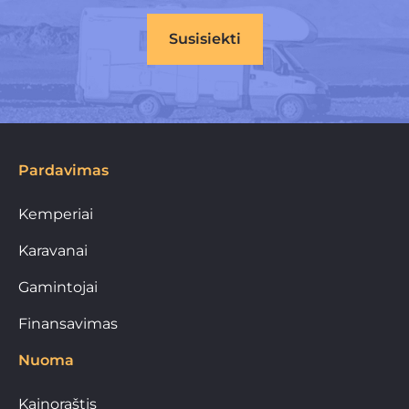
Susisiekti
Pardavimas
Kemperiai
Karavanai
Gamintojai
Finansavimas
Nuoma
Kainoraštis