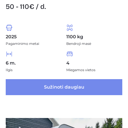
50 - 110€ / d.
2025
1100 kg
Pagaminimo metai
Bendroji masė
6 m.
4
Ilgis
Miegamos vietos
 Sužinoti daugiau 