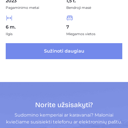
2023
1,5 t.
Pagaminimo metai
Bendroji masė
6 m.
7
Ilgis
Miegamos vietos
 Sužinoti daugiau 
Norite užsisakyti?
Sudomino kemperiai ar karavanai? Maloniai
kviečiame susisiekti telefonu ar elektroninių paštu.