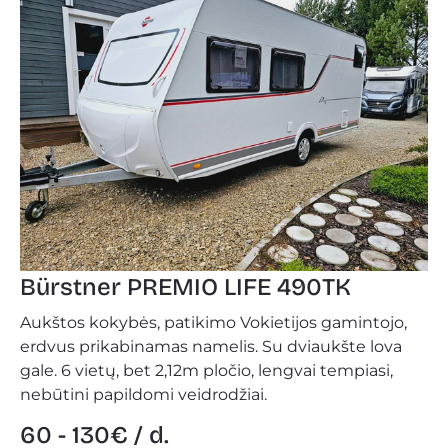
Bürstner PREMIO LIFE 490TK
Aukštos kokybės, patikimo Vokietijos gamintojo,
erdvus prikabinamas namelis. Su dviaukšte lova
gale. 6 vietų, bet 2,12m pločio, lengvai tempiasi,
nebūtini papildomi veidrodžiai.
60 - 130€ / d.