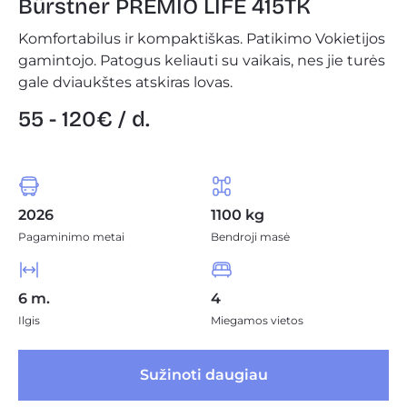
Bürstner PREMIO LIFE 415TK
Komfortabilus ir kompaktiškas. Patikimo Vokietijos
gamintojo. Patogus keliauti su vaikais, nes jie turės
gale dviaukštes atskiras lovas.
55 - 120€ / d.
2026
1100 kg
Pagaminimo metai
Bendroji masė
6 m.
4
Ilgis
Miegamos vietos
 Sužinoti daugiau 