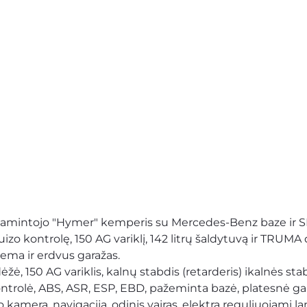
amintojo "
Hymer
" 
kemperis
 su Mercedes-Benz baze ir 
izo kontrolę, 150 AG variklį, 142 litrų šaldytuvą ir TRUMA
ema ir erdvus garažas.
žė, 150 AG variklis, kalnų stabdis (retarderis) ikalnės st
ntrolė, ABS, ASR, ESP, EBD, pažeminta bazė, platesnė gali
kamera, navigacija, odinis vairas, elektra reguliuojami langa