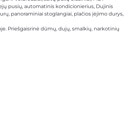
jų pusių, automatinis kondicionierius, Dujinis 
rų, panoraminiai stoglangiai, plačios įėjimo durys, 
lpoje. Priešgaisrinė dūmų, dujų, smalkių, narkotinių 