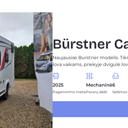
Bürstner 
Naujausias Burstner modelis. Tik
lova vaikams, priekyje dvigulė lov
2025
Mechaninė
6
Pagaminimo metai
Pavarų dėžė
Sėdimos 