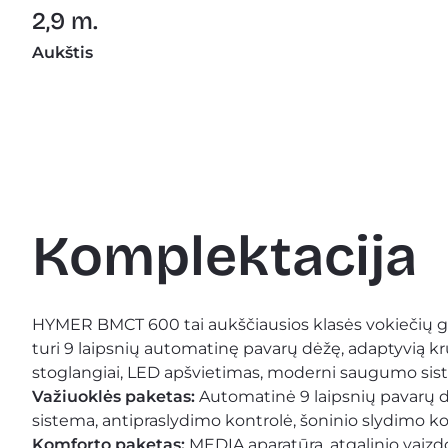
2,9 m.
Aukštis
Komplektacija
HYMER BMCT 600 tai aukščiausios klasės vokiečių g
turi 9 laipsnių automatinę pavarų dėžę, adaptyvią kru
stoglangiai, LED apšvietimas, moderni saugumo sist
Važiuoklės paketas:
 Automatinė 9 laipsnių pavarų dė
sistema, antipraslydimo kontrolė, šoninio slydimo ko
Komforto paketas:
 MEDIA aparatūra, atgalinio vaizdo 