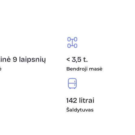
nė 9 laipsnių
< 3,5 t.
ė
Bendroji masė
142 litrai
Šaldytuvas