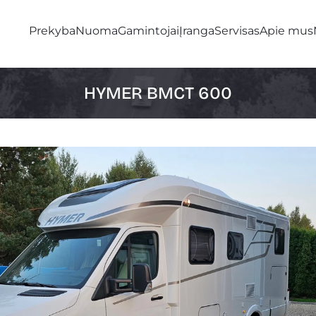
Prekyba
Nuoma
Gamintojai
Įranga
Servisas
Apie mus
HYMER BMCT 600