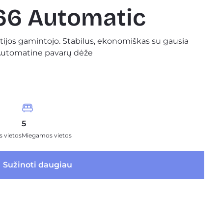
66 Automatic
ijos gamintojo. Stabilus, ekonomiškas su gausia
 Automatine pavarų dėže
5
 vietos
Miegamos vietos
 Sužinoti daugiau 