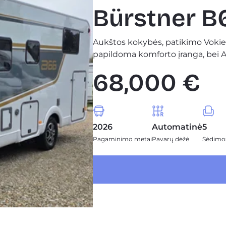
Bürstner B
Aukštos kokybės, patikimo Vokiet
papildoma komforto įranga, bei
68,000 €
2026
Automatinė
5
Pagaminimo metai
Pavarų dėžė
Sėdimos