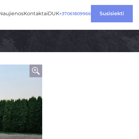
Naujienos
Kontaktai
DUK
 Susisiekti 
+37061809966