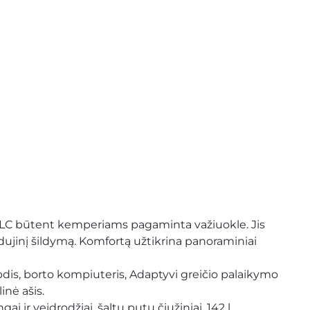
SLC būtent kemperiams pagaminta važiuokle. Jis 
 dujinį šildymą. Komfortą užtikrina panoraminiai 
abdis, borto kompiuteris, Adaptyvi greičio palaikymo 
nė ašis. 
i ir veidrodžiai, šaltų putų čiužiniai, 142 l 