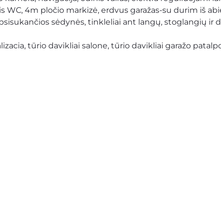
is WC, 4m pločio markizė, erdvus garažas-su durim iš abie
sukančios sėdynės, tinkleliai ant langų, stoglangių ir du
lizacia, tūrio davikliai salone, tūrio davikliai garažo pata