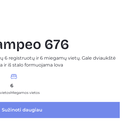
Campeo 676
rų 6 registruotų ir 6 miegamų vietų. Gale dviaukštė
a ir iš stalo formuojama lova
6
vietos
Miegamos vietos
 Sužinoti daugiau 