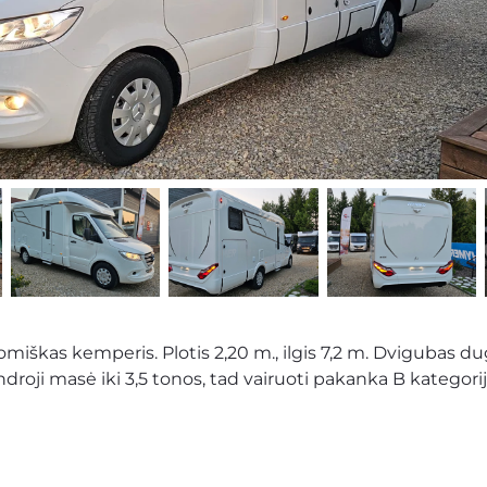
iškas kemperis. Plotis 2,20 m., ilgis 7,2 m. Dvigubas dug
endroji masė iki 3,5 tonos, tad vairuoti pakanka B kategori