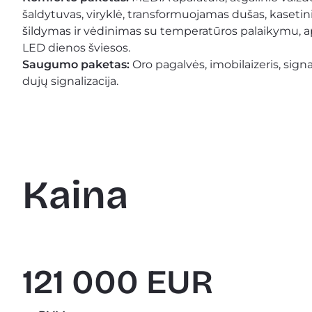
šaldytuvas, viryklė, transformuojamas dušas, kasetin
šildymas ir vėdinimas su temperatūros palaikymu, apsi
LED dienos šviesos. 
Saugumo paketas:
 Oro pagalvės, imobilaizeris, signa
dujų signalizacija.
Kaina
121 000 EUR