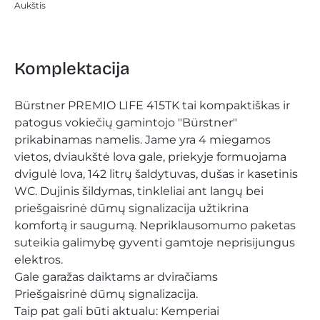
Aukštis
Komplektacija
Bürstner PREMIO LIFE 415TK tai kompaktiškas ir 
patogus vokiečių gamintojo "
Bürstner
" 
prikabinamas namelis
. Jame yra 4 miegamos 
vietos, dviaukštė lova gale, priekyje formuojama 
dvigulė lova, 142 litrų šaldytuvas, dušas ir kasetinis 
WC. Dujinis šildymas, tinkleliai ant langų bei 
priešgaisrinė dūmų signalizacija užtikrina 
komfortą ir saugumą. Nepriklausomumo paketas 
suteikia galimybę gyventi gamtoje neprisijungus 
elektros.
Gale garažas daiktams ar dviračiams
Priešgaisrinė dūmų signalizacija.
Taip pat gali būti aktualu: 
Kemperiai