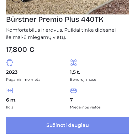
Bürstner Premio Plus 440TK
Komfortabilus ir erdvus. Puikiai tinka didesnei
šeimai-6 miegamų vietų.
17,800 €
2023
1,5 t.
Pagaminimo metai
Bendroji masė
6 m.
7
Ilgis
Miegamos vietos
 Sužinoti daugiau 