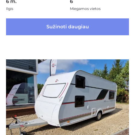
6 m.
6
Ilgis
Miegamos vietos
 Sužinoti daugiau 