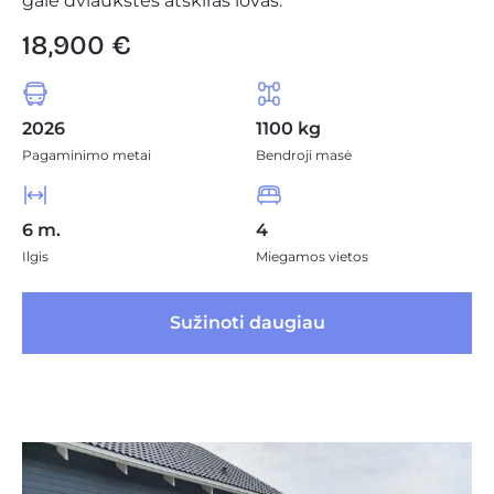
gale dviaukštes atskiras lovas.
18,900 €
2026
1100 kg
Pagaminimo metai
Bendroji masė
6 m.
4
Ilgis
Miegamos vietos
 Sužinoti daugiau 