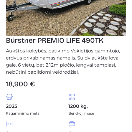
Bürstner PREMIO LIFE 490TK
Aukštos kokybės, patikimo Vokietijos gamintojo,
erdvus prikabinamas namelis. Su dviaukšte lova
gale. 6 vietų, bet 2,12m pločio, lengvai tempiasi,
nebūtini papildomi veidrodžiai.
18,900 €
2025
1200 kg.
Pagaminimo metai
Bendroji masė