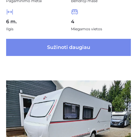
Pagaminimo metai
Bendroji masė
6 m.
4
Ilgis
Miegamos vietos
 Sužinoti daugiau 