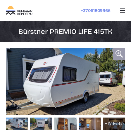
+37061809966
Bürstner PREMIO LIFE 415TK
+17 Foto