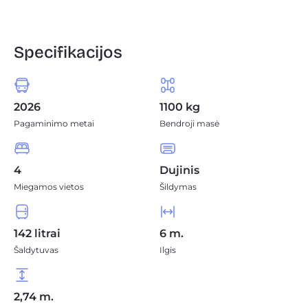
Specifikacijos
2026
1100 kg
Pagaminimo metai
Bendroji masė
4
Dujinis
Miegamos vietos
Šildymas
142 litrai
6 m.
Šaldytuvas
Ilgis
2,74 m.